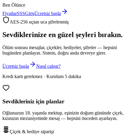
Ben Ölünce
Fiyatlar
SSS
Giriş
Ücretsiz başla
AES-256 uçtan uca şifrelenmiş
Sevdiklerinize
en güzel şeyleri
bırakın.
Ölüm sonrası mesajlar, çiçekler, hediyeler, şifreler — hepsini
bugünden planlayın. Sistem, doğru anda devreye girer.
Ücretsiz başla
Nasıl çalışır?
Kredi kartı gerekmez · Kurulum 5 dakika
Sevdikleriniz için planlar
Oğlunuzun 18. yaşında mektup, eşinizin doğum gününde çiçek,
kızınızın mezuniyetinde mesaj — hepsini önceden ayarlayın.
Çiçek & hediye siparişi