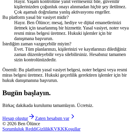
Hayır. Yaşam kontrolüne yanıt vermeseniz bile, güvenilir
kişilerinizden çoğunluk onayı alınmadan hiçbir şey iletilmez.
Çok aşamalı doğrulama yanlış aktivasyonu engeller.
Bu platform yasal bir vasiyet midir?
Hayır. Ben Ölünce; mesaj, hediye ve dijital emanetlerinizi
iletmek için tasarlanmış bir hizmettir. Yasal vasiyet, noter veya
resmi miras belgesi üretmez. Hukuki işlemler için bir
danışmana başvurun.
İstediğim zaman vazgeçebilir miyim?
Evet. Tüm planlarınızı, kişilerinizi ve kayıtlarınızı dilediğiniz
zaman düzenleyebilir veya silebilirsiniz. Hesabınız tamamen
sizin kontrolünüzdedir.
Önemli:
Bu platform yasal vasiyet belgesi, noter belgesi veya resmi
miras belgesi üretmez. Hukuki geçerlilik gerektiren işlemler için bir
hukuk danışmanına başvurun.
Bugün başlayın.
Birkaç dakikada kurulumu tamamlayın. Ücretsiz.
Hesap oluştur
Zaten hesabım var
© 2026 Ben Ölünce
Sorumluluk Reddi
Gizlilik
KVKK
Koşullar